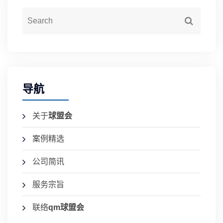
导航
关于
球盟会
案例精选
公司简讯
服务宗旨
联络
qm球盟会