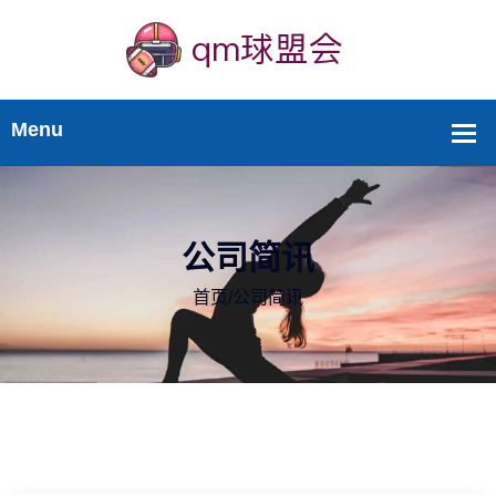
公司简讯
首页
/
公司简讯