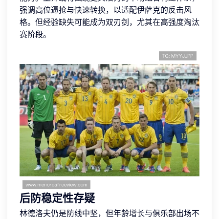
强调高位逼抢与快速转换，以适配伊萨克的反击风
格。但经验缺失可能成为双刃剑，尤其在高强度淘汰
赛阶段。
后防稳定性存疑
林德洛夫仍是防线中坚，但年龄增长与俱乐部出场不