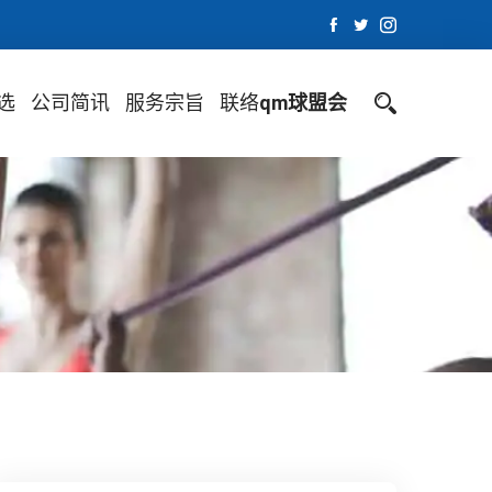
选
公司简讯
服务宗旨
联络
qm球盟会