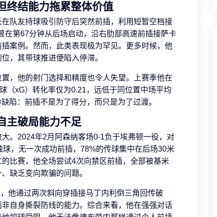
但终结能力拖累整体价值
长在队友持球吸引防守后突然前插，利用短暂空档接
他曾在第67分钟从后场启动，沿右肋部高速前插接萨卡
前插案例。然而，此类表现极为罕见。更多时候，他
到位，其带球推进便陷入停滞。
位置，他的射门选择和精度也令人失望。上赛季他在
球（xG）转化率仅为0.21，远低于同位置中场平均
致命缺陷：前插不是为了得分，而只是为了过渡。
自主破局能力不足
。2024年2月阿森纳客场0-1负于埃弗顿一役，对
球，无一次成功前插，78%的传球集中在后场30米
仁的比赛，他全场尝试4次向禁区前插，全部被基米
一、缺乏变向欺骗的问题。
利物浦，他通过两次斜向穿插接马丁内利倒三角回传破
而非自身撕裂防线的能力。综合来看，他在强强对话