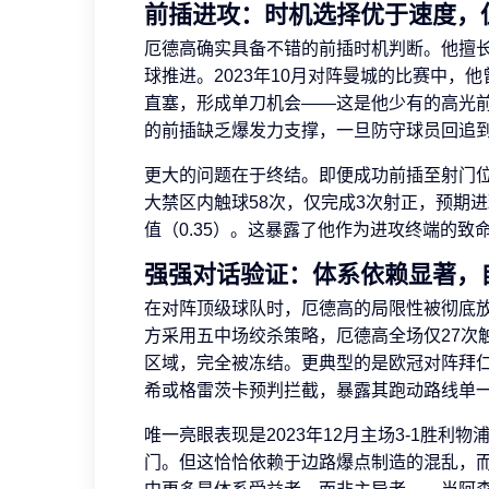
前插进攻：时机选择优于速度，
厄德高确实具备不错的前插时机判断。他擅
球推进。2023年10月对阵曼城的比赛中，
直塞，形成单刀机会——这是他少有的高光
的前插缺乏爆发力支撑，一旦防守球员回追
更大的问题在于终结。即便成功前插至射门
大禁区内触球58次，仅完成3次射正，预期进
值（0.35）。这暴露了他作为进攻终端的
强强对话验证：体系依赖显著，
在对阵顶级球队时，厄德高的局限性被彻底放大
方采用五中场绞杀策略，厄德高全场仅27次触
区域，完全被冻结。更典型的是欧冠对阵拜
希或格雷茨卡预判拦截，暴露其跑动路线单
唯一亮眼表现是2023年12月主场3-1胜
门。但这恰恰依赖于边路爆点制造的混乱，