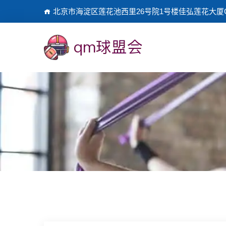
北京市海淀区莲花池西里26号院1号楼佳弘莲花大厦