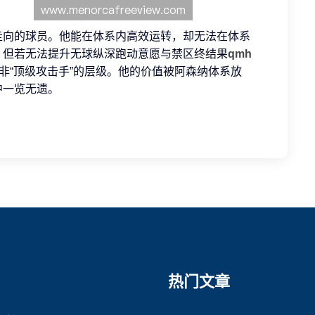
走向的球员。他能在体系内高效运转，却无法在体系
，但若无法提升无球纵深跑动意愿与禁区终结果
qmh
而非“顶级攻击手”的层级。他的价值被阿森纳体系放
中一览无遗。
热门文章