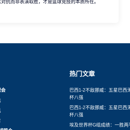
实对抗而非表演取胜，才是篮球竞技的本质所在。
热门文章
盟会
巴西1-2不敌挪威：五星巴西
杯八强
选
巴西1-2不敌挪威：五星巴西
讯
杯八强
旨
埃及世界杯G组成绩：一胜两