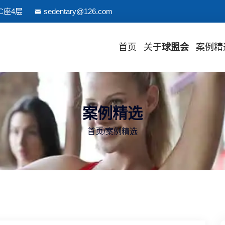
C座4层
sedentary@126.com
首页
关于
球盟会
案例精
案例精选
首页
/
案例精选