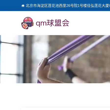
北京市海淀区莲花池西里26号院1号楼佳弘莲花大厦