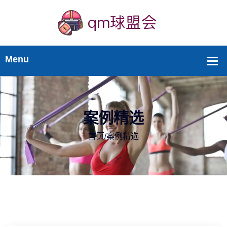
案例精选
首页
/
案例精选