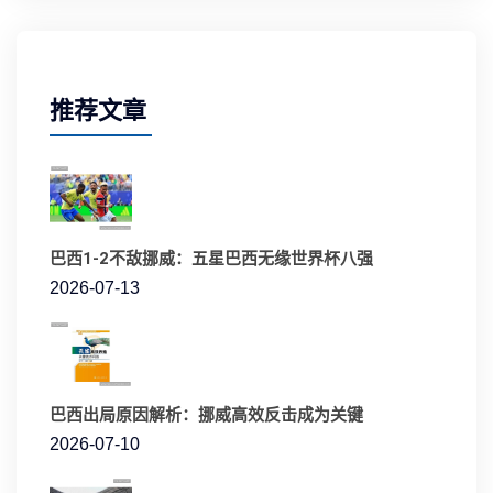
推荐文章
巴西1-2不敌挪威：五星巴西无缘世界杯八强
2026-07-13
巴西出局原因解析：挪威高效反击成为关键
2026-07-10