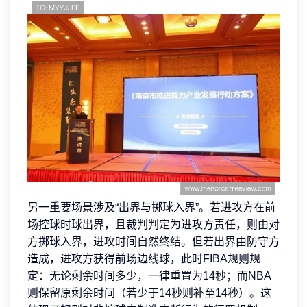
另一重要场景涉及“出界与掷球入界”。若进攻方在前
场控球时球出界，且裁判判定为进攻方责任，则由对
方掷球入界，进攻时间自然终结。但若出界由防守方
造成，进攻方获得前场边线球，此时FIBA规则规
定：无论剩余时间多少，一律重置为14秒；而NBA
则保留原剩余时间（若少于14秒则补至14秒）。这