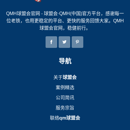
QMH球盟会官网 - 球盟会·QMH(中国)官方平台，感谢每一
位老铁，也用更稳定的平台、更快的服务回馈大家。QMH
球盟会官网，稳健前行。
导航
关于
球盟会
案例精选
公司简讯
服务宗旨
联络
qm球盟会